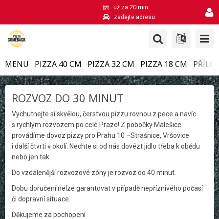
už za 20 min
zadejte adresu
MENU
PIZZA 40 CM
PIZZA 32 CM
PIZZA 18 CM
PŘÍLO
ROZVOZ DO 30 MINUT
Vychutnejte si skvělou, čerstvou pizzu rovnou z pece a navíc
s rychlým rozvozem po celé Praze! Z pobočky Malešice
provádíme dovoz pizzy pro Prahu 10 –Strašnice, Vršovice
i další čtvrti v okolí. Nechte si od nás dovézt jídlo třeba k obědu
nebo jen tak.
Do vzdálenější rozvozové zóny je rozvoz do 40 minut.
Dobu doručení nelze garantovat v případě nepříznivého počasí
či dopravní situace.
Děkujeme za pochopení